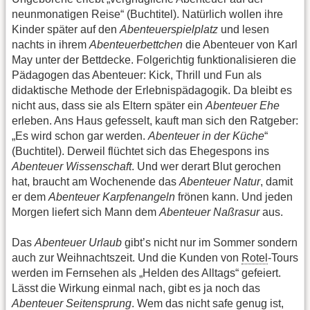
neunmonatigen Reise“ (Buchtitel). Natürlich wollen ihre
Kinder später auf den
Abenteuerspielplatz
und lesen
nachts in ihrem
Abenteuerbettchen
die Abenteuer von Karl
May unter der Bettdecke. Folgerichtig funktionalisieren die
Pädagogen das Abenteuer: Kick, Thrill und Fun als
didaktische Methode der Erlebnispädagogik. Da bleibt es
nicht aus, dass sie als Eltern später ein
Abenteuer Ehe
erleben. Ans Haus gefesselt, kauft man sich den Ratgeber:
„Es wird schon gar werden.
Abenteuer in der Küche
“
(Buchtitel). Derweil flüchtet sich das Ehegespons ins
Abenteuer Wissenschaft
. Und wer derart Blut gerochen
hat, braucht am Wochenende das
Abenteuer Natur
, damit
er dem
Abenteuer Karpfenangeln
frönen kann. Und jeden
Morgen liefert sich Mann dem
Abenteuer Naßrasur
aus.
Das
Abenteuer Urlaub
gibt’s nicht nur im Sommer sondern
auch zur Weihnachtszeit. Und die Kunden von
Rotel
-Tours
werden im Fernsehen als „Helden des Alltags“ gefeiert.
Lässt die Wirkung einmal nach, gibt es ja noch das
Abenteuer Seitensprung
. Wem das nicht safe genug ist,