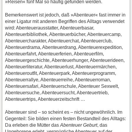
»Reisen« fünf Mal so häufig gefunden werden.
Bemerkenswert ist jedoch, daß »Abenteuer« fast immer in
einer Ligatur mit anderen Begriffen des Alltags verwendet
wird: Abenteuerausstatter, Abenteuerbasar,
Abenteuerbibliothek, Abenteuerbücher, Abenteuercamp,
Abenteuercharakter, Abenteuerchat, Abenteuerclub,
Abenteuerdrama, Abenteuerdrang, Abenteuerexpedition,
Abenteuerfahrt, Abenteuerferien, Abenteuerfilm,
Abenteuergeschichte, Abenteuerhunger, Abenteuerideen,
Abenteuerliteratur, Abenteuerlust, Abenteuermärchen,
Abenteueroutfit, Abenteuerpark, Abenteuerprogramm,
Abenteuerrallye, Abenteuerreihe, Abenteuerroman,
Abenteuersafari, Abenteuerschule, Abenteuer Sexwelt,
Abenteuersuche, Abenteuersucht, Abenteuertrieb,
Abenteuertrips, Abenteuerzeitschrift …
Abenteuer sind – so scheint es – nicht ungewöhnlich. Im
Gegenteil: Sie bilden einen festen Bestandteil des Alltags:
Da erleben die Mütter das
Abenteuer Geburt
, das
Ungeborene erlebt „vergnügliche Abenteuer auf der