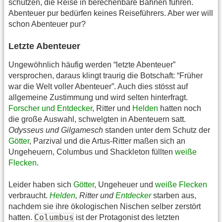
schützen, die Reise in berechenbare Bahnen führen.
Abenteuer pur bedürfen keines Reiseführers. Aber wer will
schon Abenteuer pur?
Letzte Abenteuer
Ungewöhnlich häufig werden “letzte Abenteuer”
versprochen, daraus klingt traurig die Botschaft: “Früher
war die Welt voller Abenteuer”. Auch dies stösst auf
allgemeine Zustimmung und wird selten hinterfragt.
Forscher und Entdecker
, Ritter und
Helden
hatten noch
die große Auswahl, schwelgten in Abenteuern satt.
Odysseus und Gilgamesch
standen unter dem Schutz der
Götter
, Parzival und die Artus-Ritter maßen sich an
Ungeheuern, Columbus und Shackleton füllten
weiße
Flecken
.
Leider haben sich
Götter
, Ungeheuer und
weiße Flecken
verbraucht.
Helden
, Ritter und
Entdecker
starben aus,
nachdem sie ihre ökologischen Nischen selber zerstört
Columbus
hatten.
ist der Protagonist des letzten