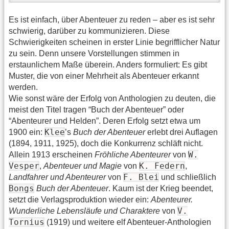
Es ist einfach, über Abenteuer zu reden – aber es ist sehr
schwierig, darüber zu kom­munizieren. Diese
Schwierigkeiten scheinen in erster Linie begrifflicher Natur
zu sein. Denn unsere Vorstellungen stimmen in
erstaunlichem Maße überein. Anders formuliert: Es gibt
Muster, die von einer Mehrheit als Abenteuer erkannt
werden.
Wie sonst wäre der Erfolg von Anthologien zu deuten, die
meist den Titel tragen “Buch der Abenteuer” oder
“Abenteurer und Helden”. Deren Erfolg setzt etwa um
Klee
1900 ein:
’s
Buch der Abenteuer
erlebt drei Auflagen
(1894, 1911, 1925), doch die Konkurrenz schläft nicht.
W.
Allein 1913 erscheinen
Fröhliche Abenteurer
von
Vesper
K. Federn
,
Abenteuer und Magie
von
,
F. Blei
Landfahrer und Abenteurer
von
und schließlich
Bongs
Buch der Abenteuer
. Kaum ist der Krieg beendet,
setzt die Verlagsproduktion wieder ein:
Abenteurer.
V.
Wunderliche Lebensläufe und Charaktere
von
Tornius
(1919) und weitere elf Abenteuer-Anthologien