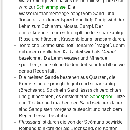
Wassermenge von pastös bis dünnflüssig, die Piste
wird zur
Schlammpiste
. Die
Wasseraufnahmemenge hängt vom Sand- und
Tonanteil ab, dementsprechend tiefgründig wird der
Lehm zum Schlamm, Morast, Sumpf. Der
eintrocknende Lehm schrumpft, bildet scharfkantige
Risse und härtet mit Krustenbildung langsam durch.
Tonreiche Lehme sind `fett´, tonarme `mager´. Lehm
mit einem deutlichen Kalkanteil wird als
Mergel
bezeichnet. Da Lehm Wasser und Minerale
speichert, sind solche Böden dort sehr fruchtbar, wo
genug Regen fällt.
Die meisten
Sande
bestehen aus Quarzen, die
Körner sind ursprünglich grob und scharfkantig
(Brechsand). Solch ein Sand lässt sich verdichten
und gut befahren, es entsteht eine
Sandspoor
. Hitze
und Trockenheit machen den Sand weicher, daher
sind Sandpisten morgens taufeucht und nach dem
Regen besser befahrbar.
Flusssand
ist durch die von der Strömung bewirkte
Reibung feinkörniger als Brechsand, die Kanten