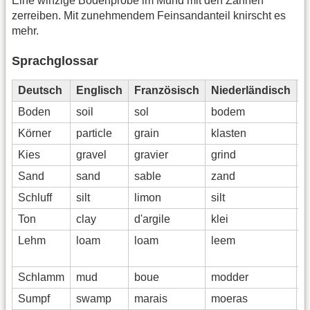
Eine winzige Bodenprobe im Mund mit den Zähnen
zerreiben. Mit zunehmendem Feinsandanteil knirscht es
mehr.
Sprachglossar
Deutsch
Englisch
Französisch
Niederländisch
S
Boden
soil
sol
bodem
s
Körner
particle
grain
klasten
g
Kies
gravel
gravier
grind
g
Sand
sand
sable
zand
a
Schluff
silt
limon
silt
l
Ton
clay
d'argile
klei
a
Lehm
loam
loam
leem
s
f
Schlamm
mud
boue
modder
b
Sumpf
swamp
marais
moeras
p