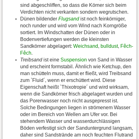
sind abgeschliffen, so dass die Körner sich beim
Verdichten nicht verkanten sondern wegrutschen.
Dünen bildender
Flugsand
ist noch feinkörniger,
noch runder und wird vom Wind nach Korngröße
sortiert. Im Windschatten der Dünen oder in
Bodenvertiefungen werden die kleinsten
Sandkörner abgelagert:
Weichsand
,
bulldust
,
Fêch-
Fêch
.
Treibsand
ist eine
Suspension
von Sand in Wasser
und erscheint formstabil. Ähnlich wie Ketchup, den
man schütteln muss, damit er fließt, wird Treibsand
zum `Fluid´, wenn er erschüttert wird. Diese
Eigenschaft heißt `Thixotropie´ und wird wirksam,
wenn die Sandkörner frisch abgelagert wurden und
das Porenwasser noch nicht ausgepresst ist.
Solche Bedingungen liegen in strömenem Wasser
oder im Bereich von Wellen am Ufer vor. Bei
stehendem Wasser und wasserdurchlässigen
Böden verfestigt sich der Sanduntergrund langsam,
daher sind Sandstrände am noch feuchten Flutrand