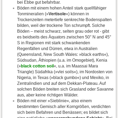
bei Ebbe gut befahrbar.
Böden mit einem hohen Anteil stark quellfähiger
Tonmineralien (»
Vertisole
«) können in
Trockenzeiten metertiefe senkrechte Bodenspalten
bilden, weil der trockene Ton schrumpft. Solche
Böden – meist schwarz, selten grau oder rot - gibt
es beidseits des Äquators zwischen 50° N and 45°
S in Regionen mit stark schwankenden
Regenfällen und Dürren, etwa in Australien
(Queensland, New South Wales: »black earths«),
Südsudan, Äthiopien (u.a. im Omogebiet), Kenia
(»
black cotton soil
«, u.a. im Maassai Mara
Triangle) Südafrika (»vlei soils«), im Nordosten von
Nigeria, in Texas (»black gumbo«) und Mexiko, in
Zentralindien und auf dem Dekkan-Plateau. Auf
solchen Böden breiten sich Grasland oder Savanne
aus, aber keine richtigen Wälder.
Böden mit einer »Sieblinie«, also einem
bestimmten Gemisch aller Korngrößen, verdichten
sich beim Befahren und Benässen; es bildet sich