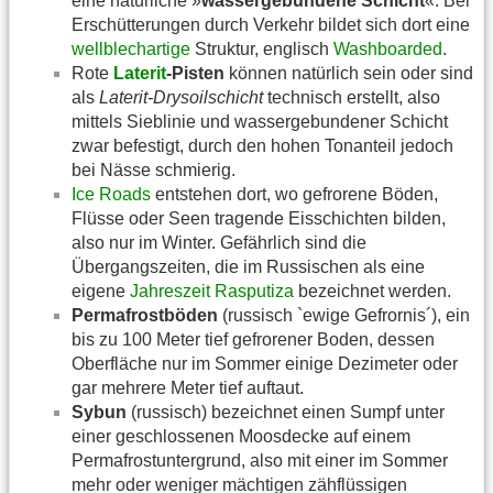
eine natürliche »
wassergebundene Schicht
«. Bei
Erschütterungen durch Verkehr bildet sich dort eine
wellblechartige
Struktur, englisch
Washboarded
.
Rote
Laterit
-Pisten
können natürlich sein oder sind
als
Laterit-Drysoilschicht
technisch erstellt, also
mittels Sieblinie und wassergebundener Schicht
zwar befestigt, durch den hohen Tonanteil jedoch
bei Nässe schmierig.
Ice Roads
entstehen dort, wo gefrorene Böden,
Flüsse oder Seen tragende Eisschichten bilden,
also nur im Winter. Gefährlich sind die
Übergangszeiten, die im Russischen als eine
eigene
Jahreszeit
Rasputiza
bezeichnet werden.
Permafrostböden
(russisch `ewige Gefrornis´), ein
bis zu 100 Meter tief gefrorener Boden, dessen
Oberfläche nur im Sommer einige Dezimeter oder
gar mehrere Meter tief auftaut.
Sybun
(russisch) bezeichnet einen Sumpf unter
einer geschlossenen Moosdecke auf einem
Permafrostuntergrund, also mit einer im Sommer
mehr oder weniger mächtigen zähflüssigen