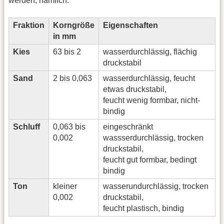
werden, nämlich:
Fraktion
Korngröße
Eigenschaften
in mm
Kies
63 bis 2
wasserdurchlässig, flächig
druckstabil
Sand
2 bis 0,063
wasserdurchlässig, feucht
etwas druckstabil,
feucht wenig formbar, nicht-
bindig
Schluff
0,063 bis
eingeschränkt
0,002
wassserdurchlässig, trocken
druckstabil,
feucht gut formbar, bedingt
bindig
Ton
kleiner
wasserundurchlässig, trocken
0,002
druckstabil,
feucht plastisch, bindig