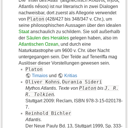
Die `Insel des Atlas´ (altgriechisch Ἀτλαντὶς νῆσος
Atlantìs nḗsos) ist nur literarisch in zwei Dialogen
nachweisbar, dort zuerst als Allegorie verwendet
Platon
von
(428/427 bis 348/347 v. Chr.), um
seine philosophischen Aussagen über den idealen
Staat
anschaulich zu schildern. Sie soll außerhalb
der
Säulen des Herakles
gelegen haben, also im
Atlantischen Ozean
, und durch eine
Naturkatastrophe um 9600 v. Chr. über Nacht
untergegangen sein. Der Teïde auf Teneriffa mag
Auslöser dieser Vorstellungen gewesen sein.
Platon
Timaios
und
Kritias
Oliver Kohns
Ourania Sideri
,
Platon
J. R.
Mythos Atlantis. Texte von
bis
R. Tolkien
.
Stuttgart 2009: Reclam, ISBN 978-3-15-020178-
7.
Reinhold Bichler
Atlantis.
Der Neue Pauly Bd. 13, Stuttgart 1999, Sp. 333-