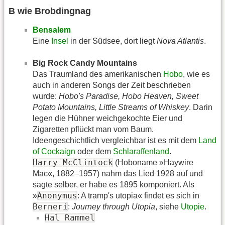
B wie Brobdingnag
Bensalem
Eine
Insel
in der Südsee, dort liegt
Nova Atlantis
.
Big Rock Candy Mountains
Das Traumland des amerikanischen
Hobo
, wie es
auch in anderen Songs der Zeit beschrieben
wurde:
Hobo's Paradise, Hobo Heaven, Sweet
Potato Mountains, Little Streams of Whiskey
. Darin
legen die Hühner weichgekochte Eier und
Zigaretten pflückt man vom Baum.
Ideengeschichtlich vergleichbar ist es mit dem
Land
of Cockaign
oder dem
Schlaraffenland
.
Harry McClintock
(Hoboname »Haywire
Mac«, 1882–1957) nahm das Lied 1928 auf und
sagte selber, er habe es 1895 komponiert. Als
Anonymus
»
: A tramp's utopia« findet es sich in
Berneri
:
Journey through Utopia
, siehe
Utopie
.
Hal Rammel