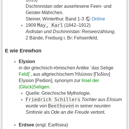
Dschinnistan oder auserlesene Feen- und
Geister-Mährchen.
Steiner, Winterthur. Band 1-3
Online
May, Karl
1909
(1842–1912)
Ardistan und Dschinnistan: Reiseerzählung
.
2 Bände, Freiburg i. Br: Fehsenfeld.
E wie Erewhon
Elysion
in der griechisch-römischen Antike `das Selige
Feld]
´, aus altgriechischem Ἠλύσιον [Πεδίον]
Elysion [Pedion], synonym zur
Insel der
(Glück)Seligen
.
Quelle: Griechische Mythologie.
Friedrich Schillers
Tochter aus Elisium
Beethoven
wurde von
in seiner
neunten
Sinfonie
als
Ode an die Freude
vertont.
Erdsee
(engl. Earthsea)