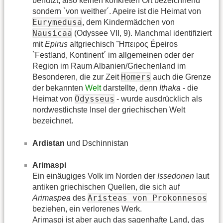
benutzt, also keinen konkreten Ort bezeichnend
sondern `von weither´. Apeire ist die Heimat von
Eurymedusa
, dem Kindermädchen von
Nausicaa
(Odyssee VII, 9). Manchmal identifiziert
mit
Epirus
altgriechisch Ἤπειρος Ḗpeiros
`Festland, Kontinent´ im allgemeinen oder der
Region im Raum Albanien/Griechenland im
Homers
Besonderen, die zur Zeit
auch die Grenze
der bekannten
Welt
darstellte, denn
Ithaka
- die
Odysseus
Heimat von
- wurde ausdrücklich als
nordwestlichste Insel der griechischen Welt
bezeichnet.
Ardistan
und Dschinnistan
Arimaspi
Ein einäugiges Volk im Norden der
Issedonen
laut
antiken griechischen Quellen, die sich auf
Aristeas von Prokonnesos
Arimaspea
des
beziehen, ein verlorenes Werk.
Arimaspi ist aber auch das sagenhafte Land, das