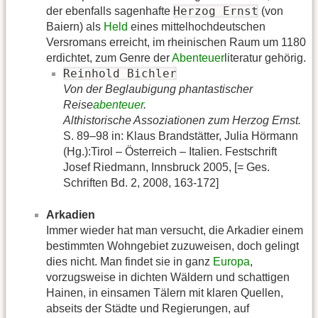
Herzog Ernst
der ebenfalls sagenhafte
(von
Baiern) als
Held
eines mittelhochdeutschen
Versromans erreicht, im rheinischen Raum um 1180
erdichtet, zum Genre der
Abenteuer
literatur gehörig.
Reinhold Bichler
Von der Beglaubigung phantastischer
Reise
abenteuer
.
Althistorische Assoziationen zum Herzog Ernst.
S. 89–98 in: Klaus Brandstätter, Julia Hörmann
(Hg.):Tirol – Österreich – Italien. Festschrift
Josef Riedmann, Innsbruck 2005, [= Ges.
Schriften Bd. 2, 2008, 163-172]
Arkadien
Immer wieder hat man versucht, die Arkadier einem
bestimmten Wohngebiet zuzuweisen, doch gelingt
dies nicht. Man findet sie in ganz
Europa
,
vorzugsweise in dichten Wäldern und schattigen
Hainen, in einsamen Tälern mit klaren Quellen,
abseits der Städte und Regierungen, auf