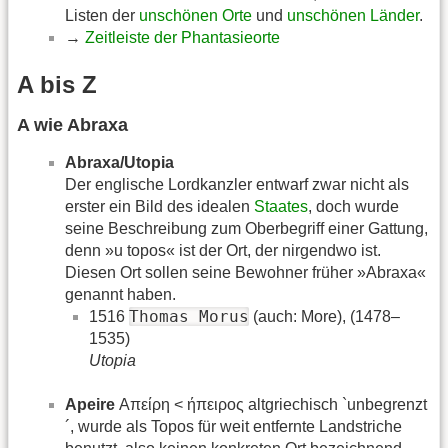
Listen der
unschönen Orte
und
unschönen Länder
.
→
Zeitleiste der Phantasieorte
A bis Z
A wie Abraxa
Abraxa/Utopia
Der englische Lordkanzler entwarf zwar nicht als
erster ein Bild des idealen
Staates
, doch wurde
seine Beschreibung zum Oberbegriff einer Gattung,
denn »u topos« ist der Ort, der nirgendwo ist.
Diesen Ort sollen seine Bewohner früher »Abraxa«
genannt haben.
Thomas Morus
1516
(auch: More), (1478–
1535)
Utopia
Apeire
Απείρη < ήπειρος altgriechisch `unbegrenzt
´, wurde als Topos für weit entfernte Landstriche