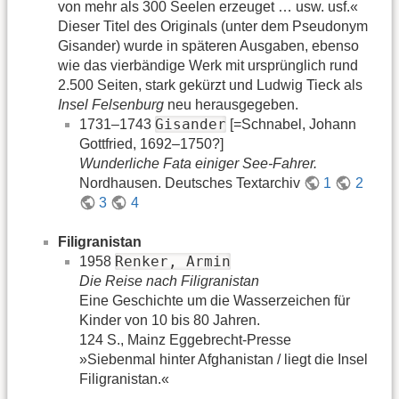
von mehr als 300 Seelen erzeuget … usw. usf.«
Dieser Titel des Originals (unter dem Pseudonym
Gisander) wurde in späteren Ausgaben, ebenso
wie das vierbändige Werk mit ursprünglich rund
2.500 Seiten, stark gekürzt und Ludwig Tieck als
Insel Felsenburg
neu herausgegeben.
Gisander
1731–1743
[=Schnabel, Johann
Gottfried, 1692–1750?]
Wunderliche Fata einiger See-Fahrer.
Nordhausen. Deutsches Textarchiv
1
2
3
4
Filigranistan
Renker, Armin
1958
Die Reise nach Filigranistan
Eine Geschichte um die Wasserzeichen für
Kinder von 10 bis 80 Jahren.
124 S., Mainz Eggebrecht-Presse
»Siebenmal hinter Afghanistan / liegt die Insel
Filigranistan.«