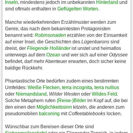
Inseln
, mindestens jedoch im unbekannten
Hinterland
und
sind oftmals enthalten in
Geflügelten Worten
.
Manche wiederkehrenden Erzählmuster werden zum
Genre, das nach dem bekanntesten Protagonisten
benannt wird:
Robinsonaden
erzählen von der Einsamkeit
auf einer Insel, die Geschichten des
Lügenbarons
sind
dreist, der
Fliegende Holländer
ist unstet und heimatlos
unterwegs auf dem
Ozean
und wer sich auf einer
Odyssee
befindet, darf mehr Abenteuer erwarten, doch sicher keine
baldige Rückkehr.
Phantastische Orte bedürfen zudem eines bestimmten
Umfeldes:
Weiße Flecken
,
terra incognita
,
terra nullius
oder
Niemandsland
,
Wilder Westen
oder
Wildes Feld
.
Solche Metaphern rufen
(Reise-)Bilder
im Kopf auf, die bei
den einen den
Möglichkeitssinn
kitzeln, die anderen zum
pseudomobilen
balconing
mit
Coffeetablebooks
locken.
Wünschbar zum Bereisen dieser Orte sind