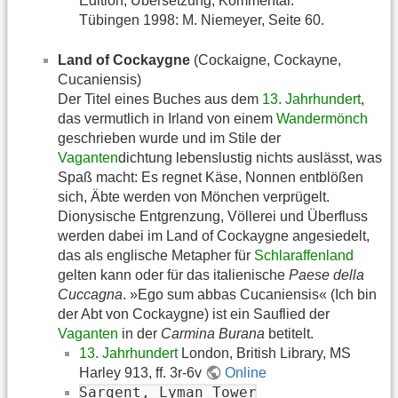
Edition, Übersetzung, Kommentar.
Tübingen 1998: M. Niemeyer, Seite 60.
Land of Cockaygne
(Cockaigne, Cockayne,
Cucaniensis)
Der Titel eines Buches aus dem
13. Jahrhundert
,
das vermutlich in Irland von einem
Wandermönch
geschrieben wurde und im Stile der
Vaganten
dichtung lebenslustig nichts auslässt, was
Spaß macht: Es regnet Käse, Nonnen entblößen
sich, Äbte werden von Mönchen verprügelt.
Dionysische Entgrenzung, Völlerei und Überfluss
werden dabei im Land of Cockaygne angesiedelt,
das als englische Metapher für
Schlaraffenland
gelten kann oder für das italienische
Paese della
Cuccagna
. »Ego sum abbas Cucaniensis« (Ich bin
der Abt von Cockaygne) ist ein Sauflied der
Vaganten
in der
Carmina Burana
betitelt.
13. Jahrhundert
London, British Library, MS
Harley 913, ff. 3r-6v
Online
Sargent, Lyman Tower