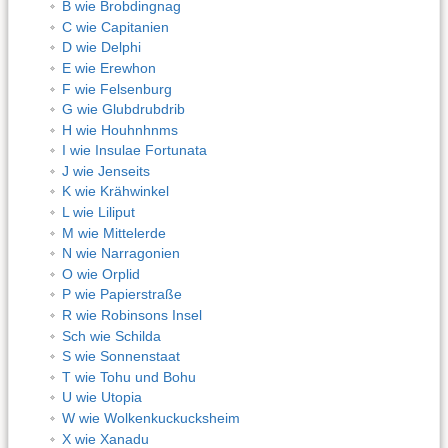
B wie Brobdingnag
C wie Capitanien
D wie Delphi
E wie Erewhon
F wie Felsenburg
G wie Glubdrubdrib
H wie Houhnhnms
I wie Insulae Fortunata
J wie Jenseits
K wie Krähwinkel
L wie Liliput
M wie Mittelerde
N wie Narragonien
O wie Orplid
P wie Papierstraße
R wie Robinsons Insel
Sch wie Schilda
S wie Sonnenstaat
T wie Tohu und Bohu
U wie Utopia
W wie Wolkenkuckucksheim
X wie Xanadu