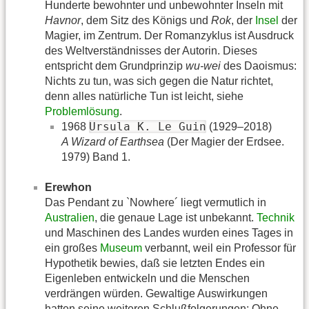
Hunderte bewohnter und unbewohnter Inseln mit
Havnor
, dem Sitz des Königs und
Rok
, der
Insel
der
Magier, im Zentrum. Der Romanzyklus ist Ausdruck
des Weltverständnisses der Autorin. Dieses
entspricht dem Grundprinzip
wu-wei
des Daoismus:
Nichts zu tun, was sich gegen die Natur richtet,
denn alles natürliche Tun ist leicht, siehe
Problemlösung
.
Ursula K. Le Guin
1968
(1929–2018)
A Wizard of Earthsea
(Der Magier der Erdsee.
1979) Band 1.
Erewhon
Das Pendant zu `Nowhere´ liegt vermutlich in
Australien
, die genaue Lage ist unbekannt.
Technik
und Maschinen des Landes wurden eines Tages in
ein großes
Museum
verbannt, weil ein Professor für
Hypothetik bewies, daß sie letzten Endes ein
Eigenleben entwickeln und die Menschen
verdrängen würden. Gewaltige Auswirkungen
hatten seine weiteren Schlußfolgerungen: Ohne