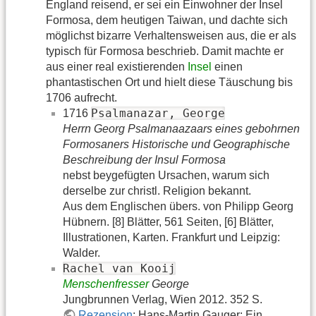
England reisend, er sei ein Einwohner der Insel
Formosa, dem heutigen Taiwan, und dachte sich
möglichst bizarre Verhaltensweisen aus, die er als
typisch für Formosa beschrieb. Damit machte er
aus einer real existierenden
Insel
einen
phantastischen Ort und hielt diese Täuschung bis
1706 aufrecht.
Psalmanazar, George
1716
Herrn Georg Psalmanaazaars eines gebohrnen
Formosaners Historische und Geographische
Beschreibung der Insul Formosa
nebst beygefügten Ursachen, warum sich
derselbe zur christl. Religion bekannt.
Aus dem Englischen übers. von Philipp Georg
Hübnern. [8] Blätter, 561 Seiten, [6] Blätter,
Illustrationen, Karten. Frankfurt und Leipzig:
Walder.
Rachel van Kooij
Menschenfresser
George
Jungbrunnen Verlag, Wien 2012. 352 S.
Rezension
: Hans-Martin Gauger: Ein