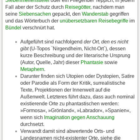
Siebenmeilenstiefel
oder ein Fliegender Teppich, in jedem
Fall aber der Schutz durch
Reisegötter
, nachdem man
seine
Siebensachen
gepackt, den
Wanderstab
gegriffen
und das Wörterbuch der
unübersetzbaren Reisebegriffe
im
Bündel
verschnürt hat.
Aufgeführt sind nachfolgend
der Ort, den es nicht
gibt
(U-Topos `Nirgendheim, Nicht-Ort´), dessen
kurze Beschreibung und der literarische Ursprung
(Autor, Quelle, Jahr) dieser
Phantasie
sowie
Metaphern
.
Darunter finden sich Utopien oder Dystopien, Satire
oder Parodie als Form der Kritik, surrealistische
Texte, Projektionen der Innenwelt auf die
Außenwelt. Letzteres führt dazu, dass auch nominal
existierende Orte zu phantastischen werden:
»Formosa«, »Grönland«, »Labrador«, »Spanien«,
wenn sich
Imagination gegen Anschauung
durchsetzt.
Verwandt damit sind abwertende Orts- und
Landesnamen nicht-existenter Orte, siehe die