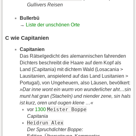
Gullivers Reisen
Bullerbü
→
Liste der unschönen Orte
C wie Capitanien
Capitanien
Das Rätselgedicht des alemannischen fahrenden
Dichters beschreibt die Haare auf dem Kopf als
Land (Capitania) mit dichtem Wald (Losacania >
Lausitanien, anspielend auf das Land Lusitanien >
Portugal), von Ungeheuern, also Läusen, bevölkert:
»Dar inne wont ein wurm von wunderlicher aht
…
sin
munt hat gran (Stacheln) und niender zene, sin hals
ist kurz, oren und ougen klene …«
Meister Boppe
vor
1300
Capitania
Heidrun Alex
Der Spruchdichter Boppe: