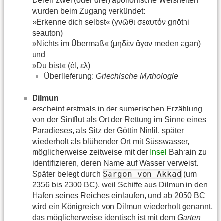
Deren zwei (oder drei) apollonische Weisheiten
wurden beim Zugang verkündet:
»Erkenne dich selbst« (γνῶθι σεαυτόν gnōthi
seauton)
»Nichts im Übermaß« (μηδὲν ἄγαν mēden agan)
und
»Du bist« (èl, ελ)
Überlieferung:
Griechische Mythologie
Dilmun
erscheint erstmals in der sumerischen Erzählung
von der Sintflut als Ort der Rettung im Sinne eines
Paradieses, als Sitz der Göttin Ninlil, später
wiederholt als blühender Ort mit Süsswasser,
möglicherweise zeitweise mit der
Insel
Bahrain zu
identifizieren, deren Name auf Wasser verweist.
Sargon von Akkad
Später belegt durch
(um
2356 bis 2300 BC), weil Schiffe aus Dilmun in den
Hafen seines Reiches einlaufen, und ab 2050 BC
wird ein Königreich von Dilmun wiederholt genannt,
das möglicherweise identisch ist mit dem
Garten