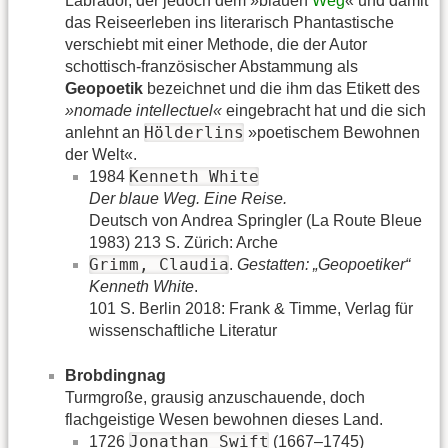
Labrador, der jedoch dem »blauen
Weg
« und damit
das Reiseerleben ins literarisch Phantastische
verschiebt mit einer Methode, die der Autor
schottisch-französischer Abstammung als
Geopoetik
bezeichnet und die ihm das Etikett des
»nomade intellectuel«
eingebracht hat und die sich
Hölderlins
anlehnt an
»poetischem Bewohnen
der Welt«.
Kenneth White
1984
Der blaue Weg. Eine Reise.
Deutsch von Andrea Springler (La Route Bleue
1983) 213 S. Zürich: Arche
Grimm, Claudia
.
Gestatten: „Geopoetiker“
Kenneth White
.
101 S. Berlin 2018: Frank & Timme, Verlag für
wissenschaftliche Literatur
Brobdingnag
Turmgroße, grausig anzuschauende, doch
flachgeistige Wesen bewohnen dieses Land.
Jonathan Swift
1726
(1667–1745)