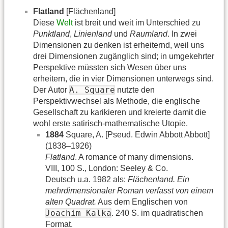
Flatland
[Flächenland]
Diese
Welt
ist breit und weit im Unterschied zu
Punktland
,
Linienland
und
Raumland
. In zwei
Dimensionen zu denken ist erheiternd, weil uns
drei Dimensionen zugänglich sind; in umgekehrter
Perspektive müssten sich Wesen über uns
erheitern, die in vier Dimensionen unterwegs sind.
A. Square
Der Autor
nutzte den
Perspektivwechsel als Methode, die englische
Gesellschaft zu karikieren und kreierte damit die
wohl erste satirisch-mathematische Utopie.
1884
Square, A. [Pseud. Edwin Abbott Abbott]
(1838–1926)
Flatland
. A romance of many dimensions.
VIII, 100 S., London: Seeley & Co.
Deutsch u.a. 1982 als:
Flächenland. Ein
mehrdimensionaler Roman verfasst von einem
alten Quadrat.
Aus dem Englischen von
Joachim Kalka
. 240 S. im quadratischen
Format.