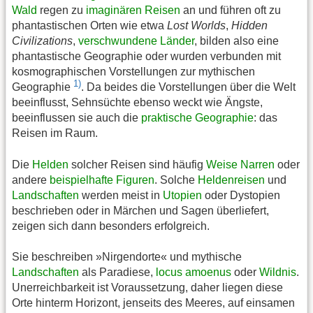
Wald
regen zu
imaginären Reisen
an und führen oft zu
phantastischen Orten wie etwa
Lost Worlds
,
Hidden
Civilizations
,
verschwundene Länder
, bilden also eine
phantastische Geographie oder wurden verbunden mit
kosmographischen Vorstellungen zur mythischen
1)
Geographie
. Da beides die Vorstellungen über die Welt
beeinflusst, Sehnsüchte ebenso weckt wie Ängste,
beeinflussen sie auch die
praktische Geographie
: das
Reisen im Raum.
Die
Helden
solcher Reisen sind häufig
Weise Narren
oder
andere
beispielhafte Figuren
. Solche
Heldenreisen
und
Landschaften
werden meist in
Utopien
oder Dystopien
beschrieben oder in Märchen und Sagen überliefert,
zeigen sich dann besonders erfolgreich.
Sie beschreiben »Nirgendorte« und mythische
Landschaften
als Paradiese,
locus amoenus
oder
Wildnis
.
Unerreichbarkeit ist Voraussetzung, daher liegen diese
Orte hinterm Horizont, jenseits des Meeres, auf einsamen