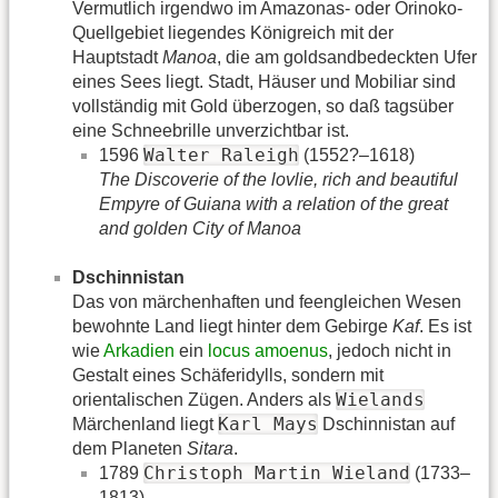
Vermutlich irgendwo im Amazonas- oder Orinoko-
Quellgebiet liegendes Königreich mit der
Hauptstadt
Manoa
, die am goldsandbedeckten Ufer
eines Sees liegt. Stadt, Häuser und Mobiliar sind
vollständig mit Gold überzogen, so daß tagsüber
eine Schneebrille unverzichtbar ist.
Walter Raleigh
1596
(1552?–1618)
The Discoverie of the lovlie, rich and beautiful
Empyre of Guiana with a relation of the great
and golden City of Manoa
Dschinnistan
Das von märchenhaften und feengleichen Wesen
bewohnte Land liegt hinter dem Gebirge
Kaf
. Es ist
wie
Arkadien
ein
locus amoenus
, jedoch nicht in
Gestalt eines Schäferidylls, sondern mit
Wielands
orientalischen Zügen. Anders als
Karl Mays
Märchenland liegt
Dschinnistan auf
dem Planeten
Sitara
.
Christoph Martin Wieland
1789
(1733–
1813)