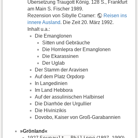
Übersetzung Traugott König. 128 S., Frankfurt
am Main S. Fischer 1989.
Rezension von Sibylle Cramer:
Reisen ins
innere Ausland
. Die Zeit 20. März 1992.
Inhalt u.a.:
Die Emanglonen
Sitten und Gebräuche
Die Hornlepra der Emanglonen
Die Ekarassinen
Der Uglab
Der Stamm der Aravisen
Auf dem Platz Orpdorp
In Langedinien
Im Land Hebbora
Auf der assulinischen Halbinsel
Die Diarrhöe der Urgullier
Die Hivinizikis
Dovobo, Kaiser von Groß-Garabannien
»Grönland«
Soupault, Philippe
1927
(1897–1990)