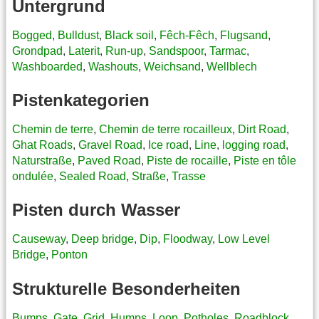
Untergrund
Bogged
,
Bulldust
,
Black soil
,
Fêch-Fêch
,
Flugsand
,
Grondpad
,
Laterit
,
Run-up
,
Sandspoor
,
Tarmac
,
Washboarded
,
Washouts
,
Weichsand
,
Wellblech
Pistenkategorien
Chemin de terre
,
Chemin de terre rocailleux
,
Dirt Road
,
Ghat Roads
,
Gravel Road
,
Ice road
,
Line
,
logging road
,
Naturstraße
,
Paved Road
,
Piste de rocaille
,
Piste en tôle
ondulée
,
Sealed Road
,
Straße
,
Trasse
Pisten durch Wasser
Causeway
,
Deep bridge
,
Dip
,
Floodway
,
Low Level
Bridge
,
Ponton
Strukturelle Besonderheiten
Bumps
,
Gate
,
Grid
,
Humps
,
Loop
,
Potholes
,
Roadblock
,