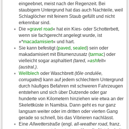
eingeebnet, meist nach der Regenzeit. Bei
staubigem Untergrund hat das auch Nachteile, weil
Schlaglöcher mit feinem Staub gefüllt und nicht
erkennbar sind.
Die »
gravel road
« hat ein Kies- oder Schotterbett,
wenn sie fachgerecht angelegt wurde, ist
»*
macadamisiert
« und hart.
Sie kann befestigt (
paved
,
sealed
) sein oder
makadamisiert mit Bitumenzusatz (
tarmac
) oder
vielleicht sogar asphaltiert
(tared, »
ashf
elt«
(austral.)
.
Wellblech
oder Waschbrett
(tôle ondulée,
corrugated)
kann auf jedem schlechtem Untergrund
durch häufiges Befahren mit schweren Fahrzeugen
entstehen und sich über Dutzende oder gar
hunderte von Kilometern hinziehen wie etwa an der
Skelettküste in Namibia. Dann geht es nur ganz
langsam weiter oder im dritten oder vierten Gang
gerade so schnell, bis das Vibrieren nachlässt.
Eine
Allwetterstraße
(engl.
all-weather road
, franz.