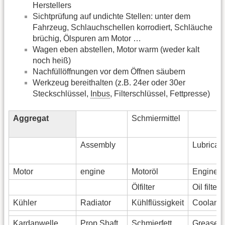
Herstellers
Sichtprüfung auf undichte Stellen: unter dem
Fahrzeug, Schlauchschellen korrodiert, Schläuche
brüchig, Ölspuren am Motor …
Wagen eben abstellen, Motor warm (weder kalt
noch heiß)
Nachfüllöffnungen vor dem Öffnen säubern
Werkzeug bereithalten (z.B. 24er oder 30er
Steckschlüssel,
Inbus
, Filterschlüssel, Fettpresse)
Aggregat
Schmiermittel
Assembly
Lubrican
Motor
engine
Motoröl
Engine oi
Ölfilter
Oil filter
Kühler
Radiator
Kühlflüssigkeit
Coolant
Kardanwelle
Prop Shaft
Schmierfett
Grease