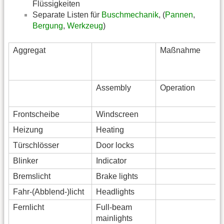
Flüssigkeiten
Separate Listen für
Buschmechanik
, (
Pannen
,
Bergung
,
Werkzeug
)
Aggregat
Maßnahme
Assembly
Operation
Frontscheibe
Windscreen
Heizung
Heating
Türschlösser
Door locks
Blinker
Indicator
Bremslicht
Brake lights
Fahr-(Abblend-)licht
Headlights
Fernlicht
Full-beam
mainlights