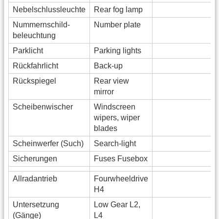
Nebelschlussleuchte
Rear fog lamp
Nummernschild-
Number plate
beleuchtung
Parklicht
Parking lights
Rückfahrlicht
Back-up
Rückspiegel
Rear view
mirror
Scheibenwischer
Windscreen
wipers, wiper
blades
Scheinwerfer (Such)
Search-light
Sicherungen
Fuses Fusebox
Allradantrieb
Fourwheeldrive
H4
Untersetzung
Low Gear L2,
(Gänge)
L4