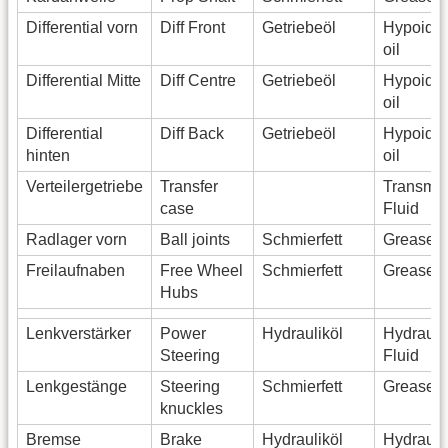
Differential vorn
Diff Front
Getriebeöl
Hypoid 
oil
Differential Mitte
Diff Centre
Getriebeöl
Hypoid 
oil
Differential
Diff Back
Getriebeöl
Hypoid 
hinten
oil
Verteilergetriebe
Transfer
Transmis
case
Fluid
Radlager vorn
Ball joints
Schmierfett
Grease
Freilaufnaben
Free Wheel
Schmierfett
Grease
Hubs
Lenkverstärker
Power
Hydrauliköl
Hydrauli
Steering
Fluid
Lenkgestänge
Steering
Schmierfett
Grease
knuckles
Bremse
Brake
Hydrauliköl
Hydrauli