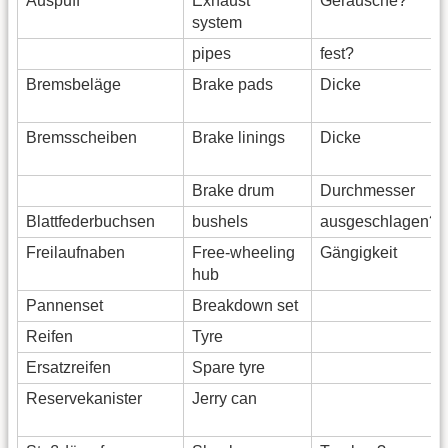
Auspuff
Exhaust
Geräusche?
system
pipes
fest?
Bremsbeläge
Brake pads
Dicke
Bremsscheiben
Brake linings
Dicke
Brake drum
Durchmesser
Blattfederbuchsen
bushels
ausgeschlagen?
Freilaufnaben
Free-wheeling
Gängigkeit
hub
Pannenset
Breakdown set
Reifen
Tyre
Ersatzreifen
Spare tyre
Reservekanister
Jerry can