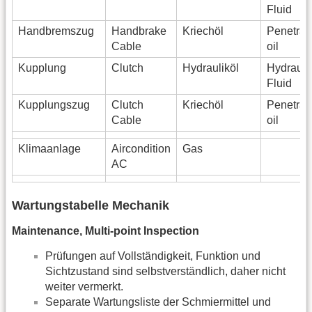
Fluid
Handbremszug
Handbrake
Kriechöl
Penetrat
Cable
oil
Kupplung
Clutch
Hydrauliköl
Hydrauli
Fluid
Kupplungszug
Clutch
Kriechöl
Penetrat
Cable
oil
Klimaanlage
Aircondition
Gas
AC
Wartungstabelle Mechanik
Maintenance, Multi-point Inspection
Prüfungen auf Vollständigkeit, Funktion und
Sichtzustand sind selbstverständlich, daher nicht
weiter vermerkt.
Separate Wartungsliste der Schmiermittel und