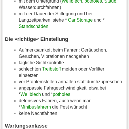
mit dem Untergrund (
Wellblech
,
potholes
,
Staub
,
Wasserdurchfahrten)
mit der Dauer der Stillegung und bei
Langzeitparken, siehe *
Car Storage
und *
Standschäden
Die »richtige« Einstellung
Aufmerksamkeit beim Fahren: Geräuschen,
Gerüchen, Vibrationen nachgehen
tägliche Sichtkontrolle
schlechten
Treibstoff
meiden oder Vorfilter
einsetzen
vor Problemstellen anhalten statt durchzupreschen
angepasste Fahrgeschwindigkeit, etwa bei
*
Wellblech
und *
potholes
defensives Fahren, auch wenn man
*
Minibusfahrern
die Pest wünscht
keine Nachtfahrten
Wartungsanlässe