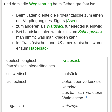
und damit die
Wegzehrung
beim Gehen greifbar ist:
Beim Jagen diente die Provianttasche zum einen
der Verpflegung des Jägers (
Aser
),
zum anderen als
Waidsack
für erlegtes Kleinwild.
Bei Landsknechten wurde sie zum
Schnappsack
:
man nimmt, was man kriegen kann.
Im Französischen und US-amerikanischen wurde
er zum
Habersack
.
deutsch, englisch,
Knapsack
französisch, niederländisch
schwedisch
matsäck
tschechisch
batoh
über verkürztes
vátošna
aus bairisch `wāidtošn´,
1)
Waidtasche
ungarisch
tarisznya